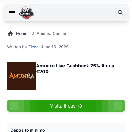
Home
Amunra Casino
Written by
Elena
,
June 19, 2025
Amunra Live Cashback 25% fino a
€200
Visita il casinò
Deposito minimo