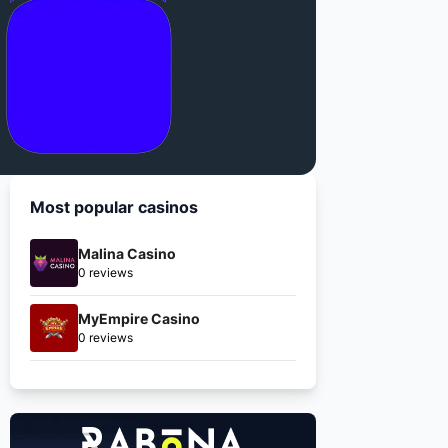
Most popular casinos
Malina Casino
0 reviews
MyEmpire Casino
0 reviews