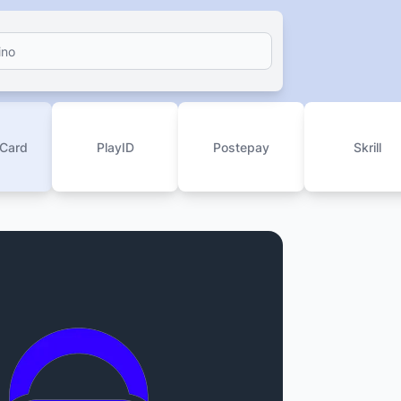
Card
PlayID
Postepay
Skrill