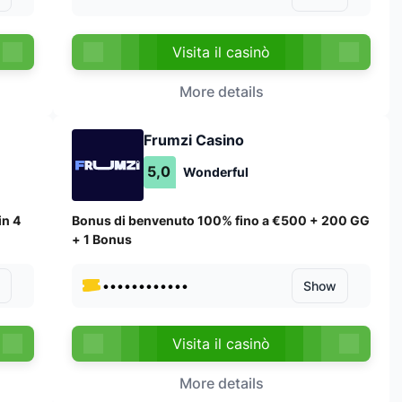
Visita il casinò
More details
Frumzi Casino
5,0
Wonderful
in 4
Bonus di benvenuto 100% fino a €500 + 200 GG
+ 1 Bonus
Show
Visita il casinò
More details