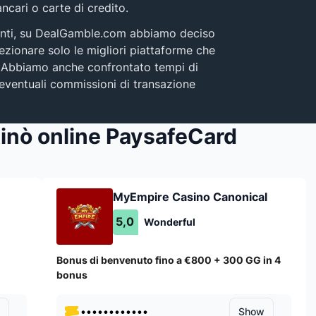
ncari o carte di credito.
anti, su DealGamble.com abbiamo deciso
elezionare solo le migliori piattaforme che
 Abbiamo anche confrontato tempi di
eventuali commissioni di transazione
asinò online PaysafeCard
MyEmpire Casino Canonical
5,0
Wonderful
Bonus di benvenuto fino a €800 + 300 GG in 4
bonus
Show