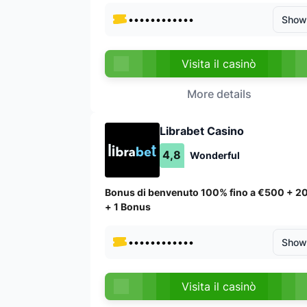
Show
Visita il casinò
More details
Librabet Casino
4,8
Wonderful
Bonus di benvenuto 100% fino a €500 + 2
+ 1 Bonus
Show
Visita il casinò