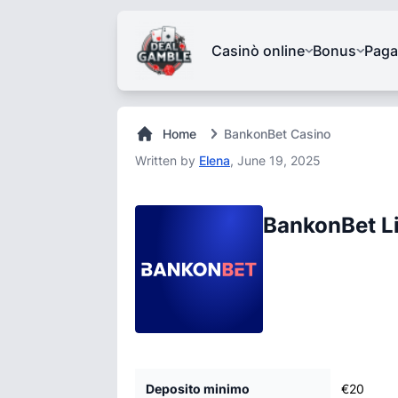
Casinò online
Bonus
Paga
Home
BankonBet Casino
Written by
Elena
,
June 19, 2025
BankonBet L
Deposito minimo
€20