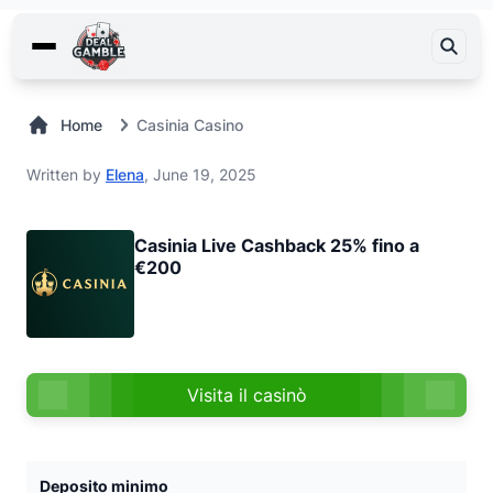
Home
Casinia Casino
Written by
Elena
,
June 19, 2025
Casinia Live Cashback 25% fino a
€200
Visita il casinò
Deposito minimo