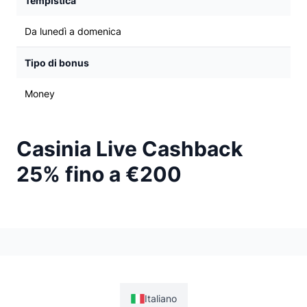
Tempistica
Da lunedì a domenica
Tipo di bonus
Money
Casinia Live Cashback
25% fino a €200
Italiano