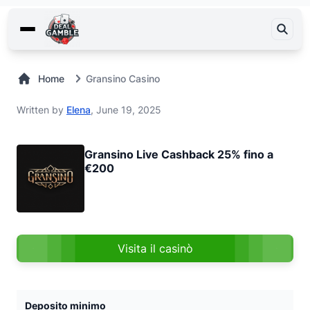
Home
Gransino Casino
Written by
Elena
,
June 19, 2025
Gransino Live Cashback 25% fino a
€200
Visita il casinò
Deposito minimo