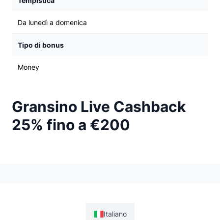
Tempistica
Da lunedì a domenica
Tipo di bonus
Money
Gransino Live Cashback
25% fino a €200
Italiano