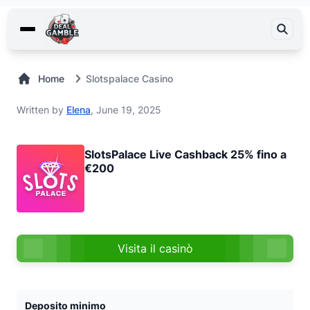
Home
Slotspalace Casino
Written by
Elena
,
June 19, 2025
SlotsPalace Live Cashback 25% fino a
€200
Visita il casinò
Deposito minimo