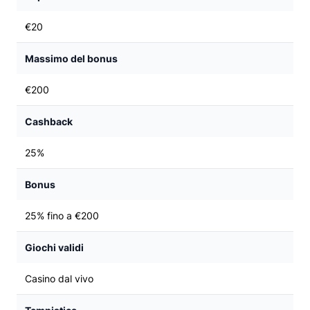
€20
Massimo del bonus
€200
Cashback
25%
Bonus
25% fino a €200
Giochi validi
Casino dal vivo