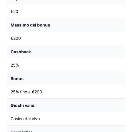
€20
Massimo del bonus
€200
Cashback
25%
Bonus
25% fino a €200
Giochi validi
Casino dal vivo