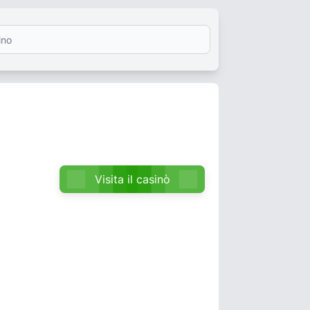
Visita il casinò