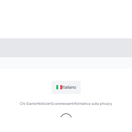
Italiano
Chi Siamo
Notizie
Scommesse
Informativa sulla privacy