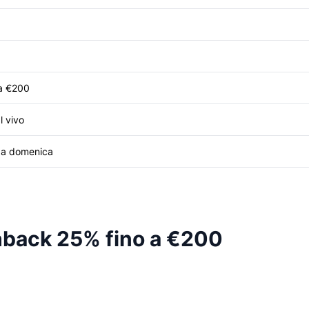
 a €200
l vivo
 a domenica
hback 25% fino a €200