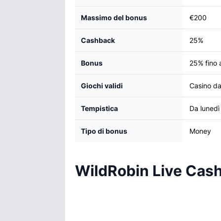
Massimo del bonus
€200
Cashback
25%
Bonus
25% fino
Giochi validi
Casino da
Tempistica
Da lunedì
Tipo di bonus
Money
WildRobin Live Cas