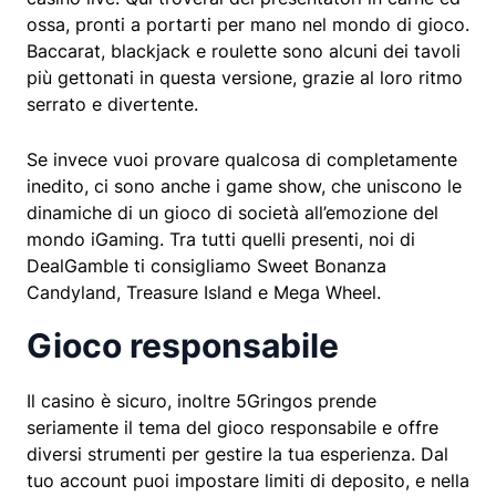
ossa, pronti a portarti per mano nel mondo di gioco.
Baccarat, blackjack e roulette sono alcuni dei tavoli
più gettonati in questa versione, grazie al loro ritmo
serrato e divertente.
Se invece vuoi provare qualcosa di completamente
inedito, ci sono anche i game show, che uniscono le
dinamiche di un gioco di società all’emozione del
mondo iGaming. Tra tutti quelli presenti, noi di
DealGamble ti consigliamo Sweet Bonanza
Candyland, Treasure Island e Mega Wheel.
Gioco responsabile
Il casino è sicuro, inoltre 5Gringos prende
seriamente il tema del gioco responsabile e offre
diversi strumenti per gestire la tua esperienza. Dal
tuo account puoi impostare limiti di deposito, e nella