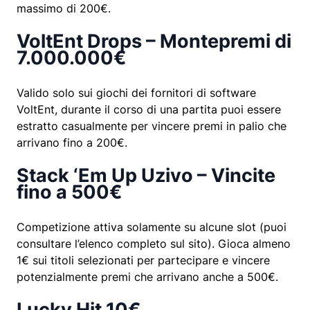
massimo di 200€.
VoltEnt Drops – Montepremi di
7.000.000€
Valido solo sui giochi dei fornitori di software
VoltEnt, durante il corso di una partita puoi essere
estratto casualmente per vincere premi in palio che
arrivano fino a 200€.
Stack ‘Em Up Uzivo – Vincite
fino a 500€
Competizione attiva solamente su alcune slot (puoi
consultare l’elenco completo sul sito). Gioca almeno
1€ sui titoli selezionati per partecipare e vincere
potenzialmente premi che arrivano anche a 500€.
Lucky Hit 10€