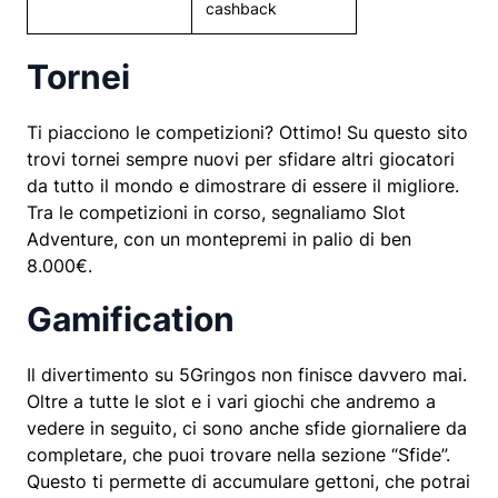
cashback
Tornei
Ti piacciono le competizioni? Ottimo! Su questo sito
trovi tornei sempre nuovi per sfidare altri giocatori
da tutto il mondo e dimostrare di essere il migliore.
Tra le competizioni in corso, segnaliamo Slot
Adventure, con un montepremi in palio di ben
8.000€.
Gamification
Il divertimento su 5Gringos non finisce davvero mai.
Oltre a tutte le slot e i vari giochi che andremo a
vedere in seguito, ci sono anche sfide giornaliere da
completare, che puoi trovare nella sezione “Sfide”.
Questo ti permette di accumulare gettoni, che potrai