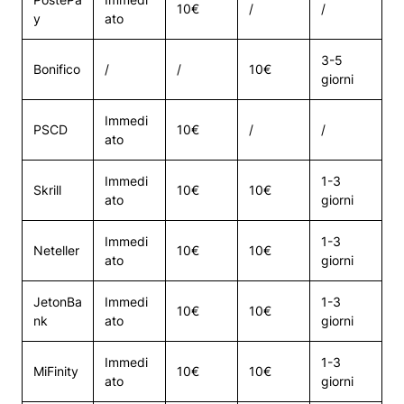
10€
/
/
y
ato
3-5
Bonifico
/
/
10€
giorni
Immedi
PSCD
10€
/
/
ato
Immedi
1-3
Skrill
10€
10€
ato
giorni
Immedi
1-3
Neteller
10€
10€
ato
giorni
JetonBa
Immedi
1-3
10€
10€
nk
ato
giorni
Immedi
1-3
MiFinity
10€
10€
ato
giorni