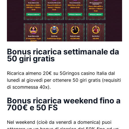
Bonus ricarica settimanale da
50 giri gratis
Ricarica almeno 20€ su 5Gringos casino Italia dal
lunedì al giovedì per ottenere 50 giri gratis (requisiti
di scommessa 40x).
Bonus ricarica weekend fino a
700€ e 50 FS
Nel weekend (cioè da venerdì a domenica) puoi