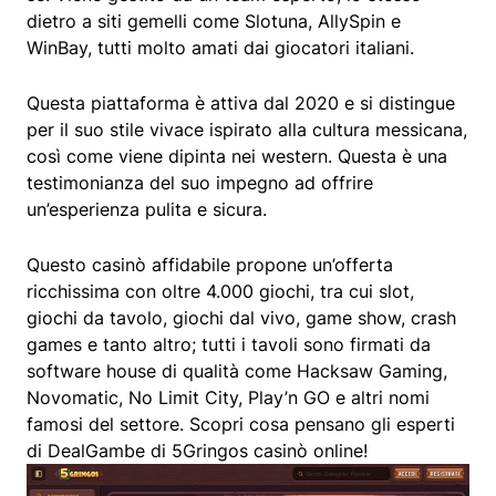
dietro a siti gemelli come Slotuna, AllySpin e
WinBay, tutti molto amati dai giocatori italiani.
Questa piattaforma è attiva dal 2020 e si distingue
per il suo stile vivace ispirato alla cultura messicana,
così come viene dipinta nei western. Questa è una
testimonianza del suo impegno ad offrire
un’esperienza pulita e sicura.
Questo casinò affidabile propone un’offerta
ricchissima con oltre 4.000 giochi, tra cui slot,
giochi da tavolo, giochi dal vivo, game show, crash
games e tanto altro; tutti i tavoli sono firmati da
software house di qualità come Hacksaw Gaming,
Novomatic, No Limit City, Play’n GO e altri nomi
famosi del settore. Scopri cosa pensano gli esperti
di DealGambe di 5Gringos casinò online!