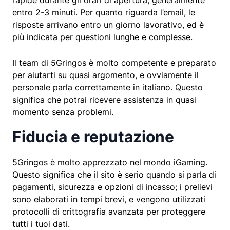
rapide durante gli orari di apertura, generalmente
entro 2-3 minuti. Per quanto riguarda l’email, le
risposte arrivano entro un giorno lavorativo, ed è
più indicata per questioni lunghe e complesse.
Il team di 5Gringos è molto competente e preparato
per aiutarti su quasi argomento, e ovviamente il
personale parla correttamente in italiano. Questo
significa che potrai ricevere assistenza in quasi
momento senza problemi.
Fiducia e reputazione
5Gringos è molto apprezzato nel mondo iGaming.
Questo significa che il sito è serio quando si parla di
pagamenti, sicurezza e opzioni di incasso; i prelievi
sono elaborati in tempi brevi, e vengono utilizzati
protocolli di crittografia avanzata per proteggere
tutti i tuoi dati.