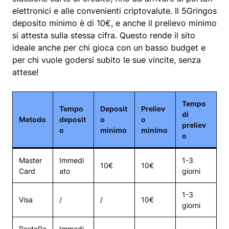
elettronici e alle convenienti criptovalute. Il 5Gringos
deposito minimo è di 10€, e anche il prelievo minimo
si attesta sulla stessa cifra. Questo rende il sito
ideale anche per chi gioca con un basso budget e
per chi vuole godersi subito le sue vincite, senza
attese!
Tempo
Tempo
Deposit
Preliev
di
Metodo
deposit
o
o
preliev
o
minimo
minimo
o
Master
Immedi
1-3
10€
10€
Card
ato
giorni
1-3
Visa
/
/
10€
giorni
PostePa
Immedi