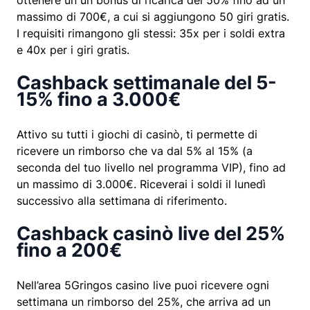
ottenere un un bonus di ricarica del 50% fino ad un
massimo di 700€, a cui si aggiungono 50 giri gratis.
I requisiti rimangono gli stessi: 35x per i soldi extra
e 40x per i giri gratis.
Cashback settimanale del 5-
15% fino a 3.000€
Attivo su tutti i giochi di casinò, ti permette di
ricevere un rimborso che va dal 5% al 15% (a
seconda del tuo livello nel programma VIP), fino ad
un massimo di 3.000€. Riceverai i soldi il lunedì
successivo alla settimana di riferimento.
Cashback casinò live del 25%
fino a 200€
Nell’area 5Gringos casino live puoi ricevere ogni
settimana un rimborso del 25%, che arriva ad un