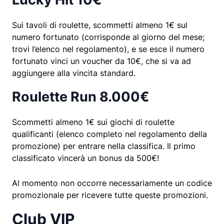
Sui tavoli di roulette, scommetti almeno 1€ sul
numero fortunato (corrisponde al giorno del mese;
trovi l’elenco nel regolamento), e se esce il numero
fortunato vinci un voucher da 10€, che si va ad
aggiungere alla vincita standard.
Roulette Run 8.000€
Scommetti almeno 1€ sui giochi di roulette
qualificanti (elenco completo nel regolamento della
promozione) per entrare nella classifica. Il primo
classificato vincerà un bonus da 500€!
Al momento non occorre necessariamente un codice
promozionale per ricevere tutte queste promozioni.
Club VIP