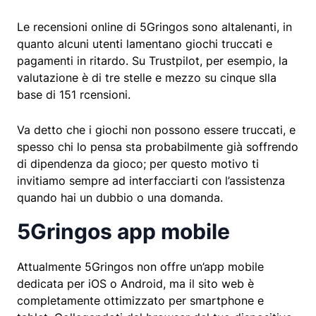
Le recensioni online di 5Gringos sono altalenanti, in
quanto alcuni utenti lamentano giochi truccati e
pagamenti in ritardo. Su Trustpilot, per esempio, la
valutazione è di tre stelle e mezzo su cinque slla
base di 151 rcensioni.
Va detto che i giochi non possono essere truccati, e
spesso chi lo pensa sta probabilmente già soffrendo
di dipendenza da gioco; per questo motivo ti
invitiamo sempre ad interfacciarti con l’assistenza
quando hai un dubbio o una domanda.
5Gringos app
mobile
Attualmente 5Gringos non offre un’app mobile
dedicata per iOS o Android, ma il sito web è
completamente ottimizzato per smartphone e