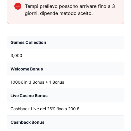
Tempi prelievo possono arrivare fino a 3
giorni, dipende metodo scelto.
Games Collection
3,000
Welcome Bonus
1000€ in 3 Bonus + 1 Bonus
Live Casino Bonus
Cashback Live del 25% fino a 200 €.
Cashback Bonus