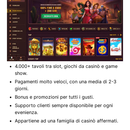
4.000+ tavoli tra slot, giochi da casinò e game
show.
Pagamenti molto veloci, con una media di 2-3
giorni.
Bonus e promozioni per tutti i gusti.
Supporto clienti sempre disponibile per ogni
evenienza.
Appartiene ad una famiglia di casinò affermati.