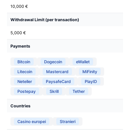
10,000 €
Withdrawal Limit (per transaction)
5,000 €
Payments
Bitcoin
Dogecoin
eWallet
Litecoin
Mastercard
MiFinity
Neteller
PaysafeCard
PlayID
Postepay
Skrill
Tether
Countries
Casino europei
Stranieri