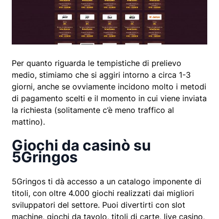
Per quanto riguarda le tempistiche di prelievo
medio, stimiamo che si aggiri intorno a circa 1-3
giorni, anche se ovviamente incidono molto i metodi
di pagamento scelti e il momento in cui viene inviata
la richiesta (solitamente c’è meno traffico al
mattino).
Giochi da casinò su
5Gringos
5Gringos ti dà accesso a un catalogo imponente di
titoli, con oltre 4.000 giochi realizzati dai migliori
sviluppatori del settore. Puoi divertirti con slot
machine, giochi da tavolo, titoli di carte, live casino,