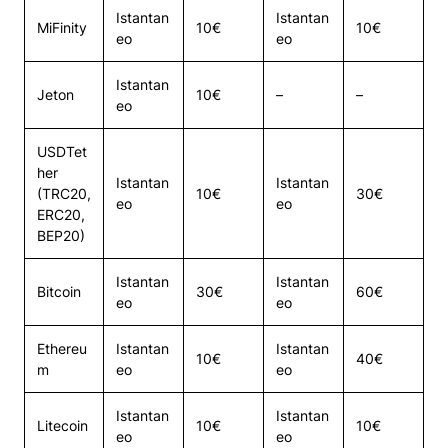
Istantan
Istantan
MiFinity
10€
10€
eo
eo
Istantan
Jeton
10€
–
–
eo
USDTet
her
Istantan
Istantan
(TRC20,
10€
30€
eo
eo
ERC20,
BEP20)
Istantan
Istantan
Bitcoin
30€
60€
eo
eo
Ethereu
Istantan
Istantan
10€
40€
m
eo
eo
Istantan
Istantan
Litecoin
10€
10€
eo
eo