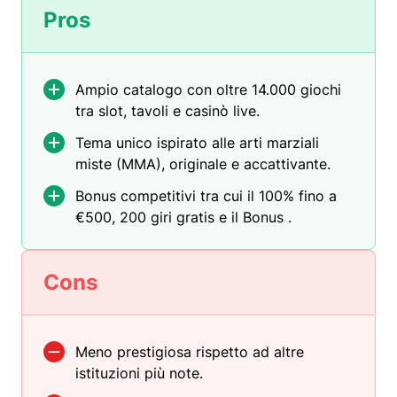
Pros
Ampio catalogo con oltre 14.000 giochi
tra slot, tavoli e casinò live.
Tema unico ispirato alle arti marziali
miste (MMA), originale e accattivante.
Bonus competitivi tra cui il 100% fino a
€500, 200 giri gratis e il Bonus .
Cons
Meno prestigiosa rispetto ad altre
istituzioni più note.