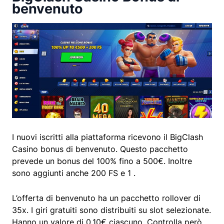
benvenuto
I nuovi iscritti alla piattaforma ricevono il BigClash
Casino bonus di benvenuto. Questo pacchetto
prevede un bonus del 100% fino a 500€. Inoltre
sono aggiunti anche 200 FS e 1 .
L’offerta di benvenuto ha un pacchetto rollover di
35x. I giri gratuiti sono distribuiti su slot selezionate.
Hanno un valore di 0,10€ ciascuno. Controlla però