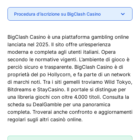
Procedura d’iscrizione su BigClash Casino
BigClash Casino è una piattaforma gambling online
lanciata nel 2025. Il sito offre un’esperienza
moderna e completa agli utenti italiani. Opera
secondo le normative vigenti. L’ambiente di gioco è
perciò sicuro e trasparente. BigClash Casino è di
proprietà del po Hollycorn, e fa parte di un network
di marchi noti. Tra i siti gemelli troviamo Wild Tokyo,
Bitdreams e StayCasino. Il portale si distingue per
una libreria giochi con oltre 4.000 titoli. Consulta la
scheda su DealGamble per una panoramica
completa. Troverai anche confronto e aggiornamenti
regolari sugli altri casinò online.