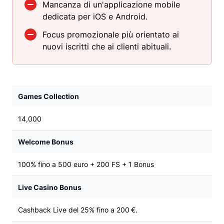
Mancanza di un'applicazione mobile
dedicata per iOS e Android.
Focus promozionale più orientato ai
nuovi iscritti che ai clienti abituali.
Games Collection
14,000
Welcome Bonus
100% fino a 500 euro + 200 FS + 1 Bonus
Live Casino Bonus
Cashback Live del 25% fino a 200 €.