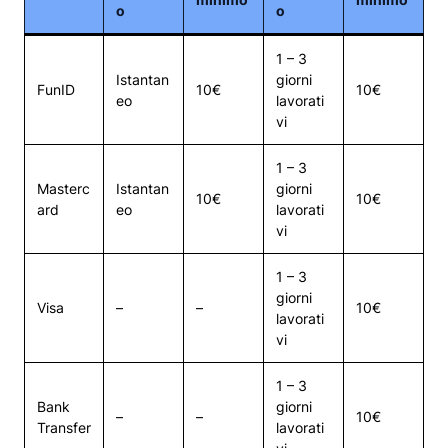
o
o
1 – 3
Istantan
giorni
FunID
10€
10€
eo
lavorati
vi
1 – 3
Masterc
Istantan
giorni
10€
10€
ard
eo
lavorati
vi
1 – 3
giorni
Visa
–
–
10€
lavorati
vi
1 – 3
Bank
giorni
–
–
10€
Transfer
lavorati