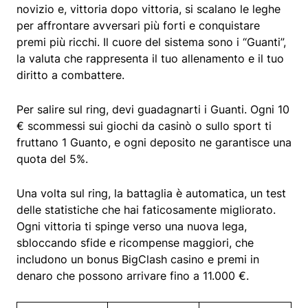
novizio e, vittoria dopo vittoria, si scalano le leghe
per affrontare avversari più forti e conquistare
premi più ricchi. Il cuore del sistema sono i “Guanti”,
la valuta che rappresenta il tuo allenamento e il tuo
diritto a combattere.
Per salire sul ring, devi guadagnarti i Guanti. Ogni 10
€ scommessi sui giochi da casinò o sullo sport ti
fruttano 1 Guanto, e ogni deposito ne garantisce una
quota del 5%.
Una volta sul ring, la battaglia è automatica, un test
delle statistiche che hai faticosamente migliorato.
Ogni vittoria ti spinge verso una nuova lega,
sbloccando sfide e ricompense maggiori, che
includono un bonus BigClash casino e premi in
denaro che possono arrivare fino a 11.000 €.