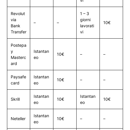
vi
Revolut
1 – 3
via
giorni
–
–
10€
Bank
lavorati
Transfer
vi
Postepa
y
Istantan
10€
–
–
Masterc
eo
ard
Paysafe
Istantan
10€
–
–
card
eo
Istantan
Istantan
Skrill
10€
10€
eo
eo
Istantan
Neteller
10€
–
–
eo