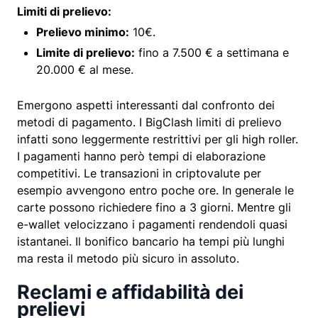
Limiti di prelievo:
Prelievo minimo:
10€.
Limite di prelievo:
fino a 7.500 € a settimana e
20.000 € al mese.
Emergono aspetti interessanti dal confronto dei
metodi di pagamento. I BigClash limiti di prelievo
infatti sono leggermente restrittivi per gli high roller.
I pagamenti hanno però tempi di elaborazione
competitivi. Le transazioni in criptovalute per
esempio avvengono entro poche ore. In generale le
carte possono richiedere fino a 3 giorni. Mentre gli
e-wallet velocizzano i pagamenti rendendoli quasi
istantanei. Il bonifico bancario ha tempi più lunghi
ma resta il metodo più sicuro in assoluto.
Reclami e affidabilità dei
prelievi