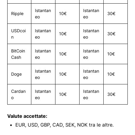
Istantan
Istantan
Ripple
10€
30€
eo
eo
USDcoi
Istantan
Istantan
10€
30€
n
eo
eo
BitCoin
Istantan
Istantan
10€
10€
Cash
eo
eo
Istantan
Istantan
Doge
10€
10€
eo
eo
Cardan
Istantan
Istantan
10€
30€
o
eo
eo
Valute accettate:
EUR, USD, GBP, CAD, SEK, NOK tra le altre.