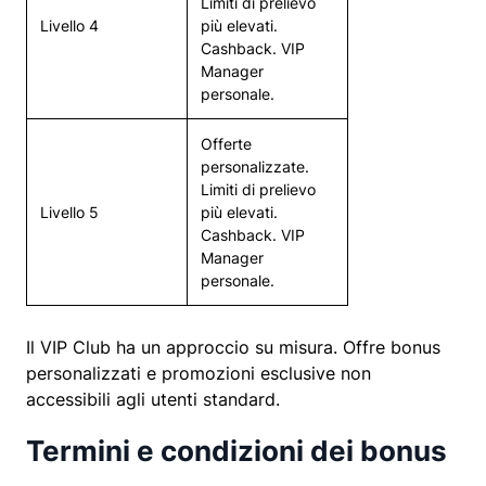
Limiti di prelievo
Livello 4
più elevati.
Cashback. VIP
Manager
personale.
Offerte
personalizzate.
Limiti di prelievo
Livello 5
più elevati.
Cashback. VIP
Manager
personale.
Il VIP Club ha un approccio su misura. Offre bonus
personalizzati e promozioni esclusive non
accessibili agli utenti standard.
Termini e condizioni dei bonus