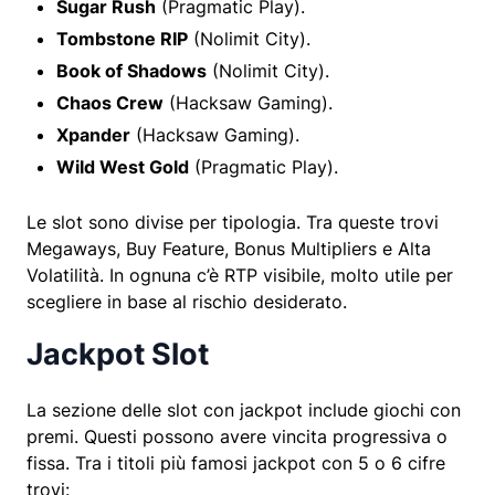
Sugar Rush
(Pragmatic Play).
Tombstone RIP
(Nolimit City).
Book of Shadows
(Nolimit City).
Chaos Crew
(Hacksaw Gaming).
Xpander
(Hacksaw Gaming).
Wild West Gold
(Pragmatic Play).
Le slot sono divise per tipologia. Tra queste trovi
Megaways, Buy Feature, Bonus Multipliers e Alta
Volatilità. In ognuna c’è RTP visibile, molto utile per
scegliere in base al rischio desiderato.
Jackpot Slot
La sezione delle slot con jackpot include giochi con
premi. Questi possono avere vincita progressiva o
fissa. Tra i titoli più famosi jackpot con 5 o 6 cifre
trovi: