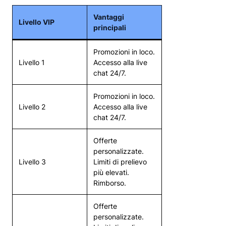
Vantaggi
Livello VIP
principali
Promozioni in loco.
Livello 1
Accesso alla live
chat 24/7.
Promozioni in loco.
Livello 2
Accesso alla live
chat 24/7.
Offerte
personalizzate.
Livello 3
Limiti di prelievo
più elevati.
Rimborso.
Offerte
personalizzate.