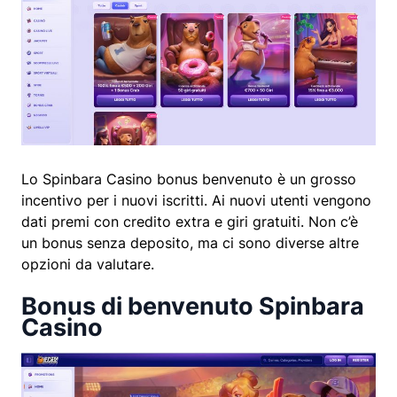
Lo Spinbara Casino bonus benvenuto è un grosso
incentivo per i nuovi iscritti. Ai nuovi utenti vengono
dati premi con credito extra e giri gratuiti. Non c’è
un bonus senza deposito, ma ci sono diverse altre
opzioni da valutare.
Bonus di benvenuto Spinbara
Casino