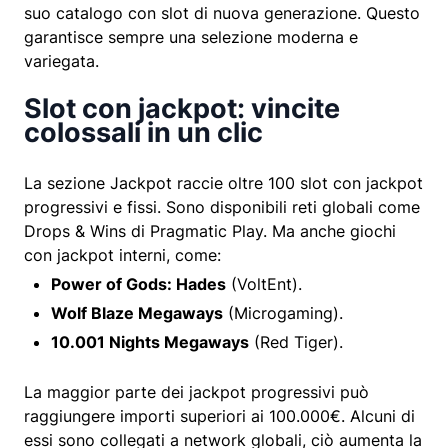
suo catalogo con slot di nuova generazione. Questo
garantisce sempre una selezione moderna e
variegata.
Slot con jackpot: vincite
colossali in un clic
La sezione Jackpot raccie oltre 100 slot con jackpot
progressivi e fissi. Sono disponibili reti globali come
Drops & Wins di Pragmatic Play. Ma anche giochi
con jackpot interni, come:
Power of Gods: Hades
(VoltEnt).
Wolf Blaze Megaways
(Microgaming).
10.001 Nights Megaways
(Red Tiger).
La maggior parte dei jackpot progressivi può
raggiungere importi superiori ai 100.000€. Alcuni di
essi sono collegati a network globali, ciò aumenta la