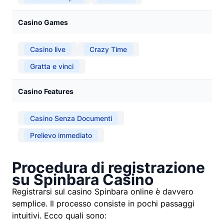
Casino Games
Casino live
Crazy Time
Gratta e vinci
Casino Features
Casino Senza Documenti
Prelievo immediato
Procedura di registrazione
su Spinbara Casino
Registrarsi sul casino Spinbara online è davvero
semplice. Il processo consiste in pochi passaggi
intuitivi. Ecco quali sono: