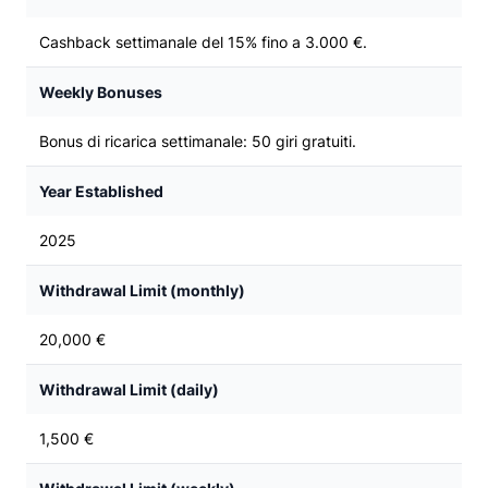
Cashback settimanale del 15% fino a 3.000 €.
Weekly Bonuses
Bonus di ricarica settimanale: 50 giri gratuiti.
Year Established
2025
Withdrawal Limit (monthly)
20,000 €
Withdrawal Limit (daily)
1,500 €