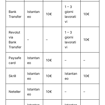
1 – 3
Bank
Istantan
giorni
10€
10€
Transfer
eo
lavorati
vi
Revolut
1 – 3
via
giorni
–
–
10€
Bank
lavorati
Transfer
vi
Paysafe
Istantan
10€
–
–
card
eo
Istantan
Istantan
Skrill
10€
10€
eo
eo
Istantan
Neteller
10€
–
–
eo
Istantan
Istantan