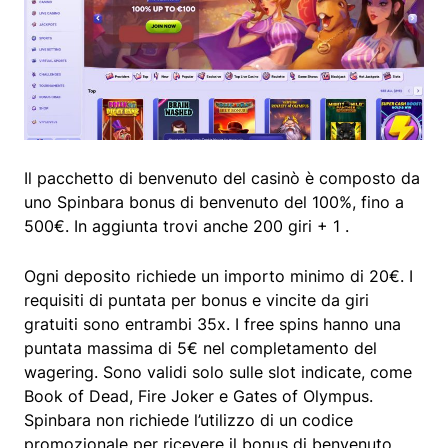
Il pacchetto di benvenuto del casinò è composto da
uno Spinbara bonus di benvenuto del 100%, fino a
500€. In aggiunta trovi anche 200 giri + 1 .
Ogni deposito richiede un importo minimo di 20€. I
requisiti di puntata per bonus e vincite da giri
gratuiti sono entrambi 35x. I free spins hanno una
puntata massima di 5€ nel completamento del
wagering. Sono validi solo sulle slot indicate, come
Book of Dead, Fire Joker e Gates of Olympus.
Spinbara non richiede l’utilizzo di un codice
promozionale per ricevere il bonus di benvenuto.