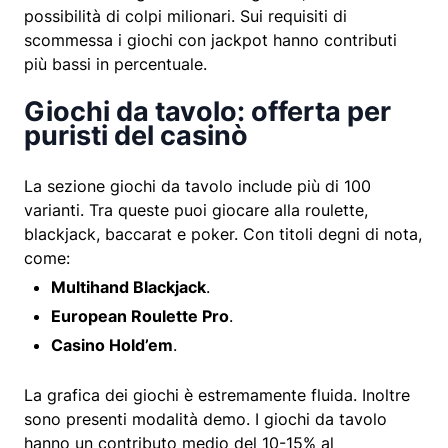
possibilità di colpi milionari. Sui requisiti di
scommessa i giochi con jackpot hanno contributi
più bassi in percentuale.
Giochi da tavolo: offerta per
puristi del casinò
La sezione giochi da tavolo include più di 100
varianti. Tra queste puoi giocare alla roulette,
blackjack, baccarat e poker. Con titoli degni di nota,
come:
Multihand Blackjack
.
European Roulette Pro
.
Casino Hold’em
.
La grafica dei giochi è estremamente fluida. Inoltre
sono presenti modalità demo. I giochi da tavolo
hanno un contributo medio del 10-15% al