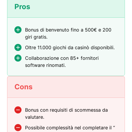
Pros
Bonus di benvenuto fino a 500€ e 200
giri gratis.
Oltre 11.000 giochi da casinò disponibili.
Collaborazione con 85+ fornitori
software rinomati.
Cons
Bonus con requisiti di scommessa da
valutare.
Possibile complessità nel completare il “