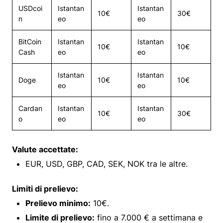
USDcoi
Istantan
Istantan
10€
30€
n
eo
eo
BitCoin
Istantan
Istantan
10€
10€
Cash
eo
eo
Istantan
Istantan
Doge
10€
10€
eo
eo
Cardan
Istantan
Istantan
10€
30€
o
eo
eo
Valute accettate:
EUR, USD, GBP, CAD, SEK, NOK tra le altre.
Limiti di prelievo:
Prelievo minimo:
10€.
Limite di prelievo:
fino a 7.000 € a settimana e