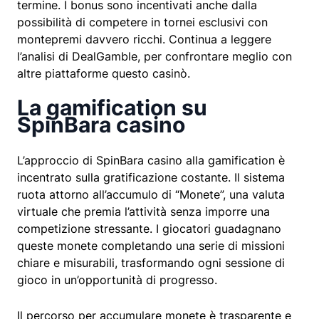
termine. I bonus sono incentivati anche dalla
possibilità di competere in tornei esclusivi con
Italy
France
montepremi davvero ricchi. Continua a leggere
Italiano
Français
l’analisi di DealGamble, per confrontare meglio con
altre piattaforme questo casinò.
La gamification su
SpinBara casino
L’approccio di SpinBara casino alla gamification è
incentrato sulla gratificazione costante. Il sistema
ruota attorno all’accumulo di “Monete”, una valuta
virtuale che premia l’attività senza imporre una
competizione stressante. I giocatori guadagnano
queste monete completando una serie di missioni
chiare e misurabili, trasformando ogni sessione di
gioco in un’opportunità di progresso.
Il percorso per accumulare monete è trasparente e