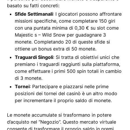
basato su fatti concreti:
Sfide Settimanali
: I giocatori possono affrontare
missioni specifiche, come completare 150 giri
con una puntata minima di 0,30 € su slot come
Majestic s – Wild Snow per guadagnare 3
monete. Completando 20 di queste sfide si
ottiene un bonus extra di 50 monete.
Traguardi Singoli
: Si tratta di obiettivi unici che
premiano i traguardi raggiunti sulla piattaforma,
come effettuare i primi 500 spin totali in cambio
di 3 monete.
Tornei
: Partecipare e piazzarsi nelle prime
posizioni dei tornei del casinò è un altro modo
per incrementare il proprio saldo di monete.
Le monete accumulate si trasformano in potere
d’acquisto nel “Negozio”. Questo mercato virtuale
consente di trasformare il proprio saldo in premi