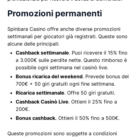
Promozioni permanenti
Spinbara Casino offre anche diverse promozioni
settimanali per giocatori già registrati. Queste sono
alcune delle principali:
Cashback settimanale
. Puoi ricevere il 15% fino
a 3.000€ sulle perdite nette. Questo rimborso è
possibile ogni settimana nel casinò live.
Bonus ricarica del weekend
. Prevede bonus del
700€ + 50 giri gratuiti ogni fine settimana.
Ricarica settimanale
. Offre 50 giri gratuiti.
Cashback Casinò Live
. Ottieni il 25% fino a
200€.
Bonus cashback.
Ottieni il 50% fino a 500€.
Queste promozioni sono soggette a condizioni