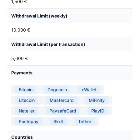
1,500 €
Withdrawal Limit (weekly)
10,000 €
Withdrawal Limit (per transaction)
5,000 €
Payments
Bitcoin
Dogecoin
eWallet
Litecoin
Mastercard
MiFinity
Neteller
PaysafeCard
PlayID
Postepay
Skrill
Tether
Countries