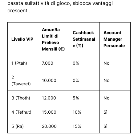
basata sull’attività di gioco, sblocca vantaggi
crescenti.
AmunRa
Cashback
Account
Limiti di
Livello VIP
Settimanal
Manager
Prelievo
e (%)
Personale
Mensili (€)
1 (Ptah)
7.000
0%
No
2
10.000
0%
No
(Taweret)
3 (Thoth)
12.000
5%
No
4 (Tefnut)
15.000
10%
Sì
5 (Ra)
20.000
15%
Sì