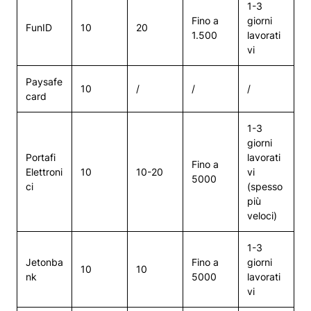
1-3
Fino a
giorni
FunID
10
20
1.500
lavorati
vi
Paysafe
10
/
/
/
card
1-3
giorni
Portafi
lavorati
Fino a
Elettroni
10
10-20
vi
5000
ci
(spesso
più
veloci)
1-3
Jetonba
Fino a
giorni
10
10
nk
5000
lavorati
vi