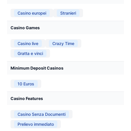
Casino europei
Stranieri
Casino Games
Casino live
Crazy Time
Gratta e vinci
Minimum Deposit Casinos
10 Euros
Casino Features
Casino Senza Documenti
Prelievo immediato