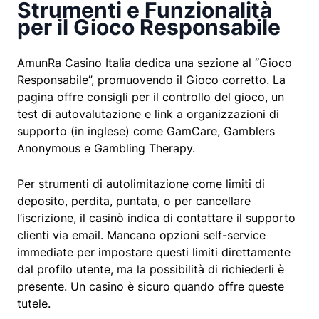
Strumenti e Funzionalità
per il Gioco Responsabile
AmunRa Casino Italia dedica una sezione al “Gioco
Responsabile”, promuovendo il Gioco corretto. La
pagina offre consigli per il controllo del gioco, un
test di autovalutazione e link a organizzazioni di
supporto (in inglese) come GamCare, Gamblers
Anonymous e Gambling Therapy.
Per strumenti di autolimitazione come limiti di
deposito, perdita, puntata, o per cancellare
l’iscrizione, il casinò indica di contattare il supporto
clienti via email. Mancano opzioni self-service
immediate per impostare questi limiti direttamente
dal profilo utente, ma la possibilità di richiederli è
presente. Un casino è sicuro quando offre queste
tutele.