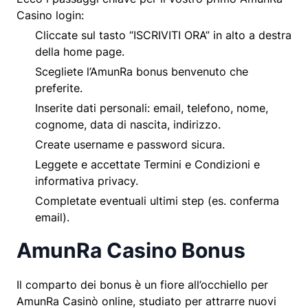
Casino login:
Cliccate sul tasto “ISCRIVITI ORA” in alto a destra
della home page.
Scegliete l’AmunRa bonus benvenuto che
preferite.
Inserite dati personali: email, telefono, nome,
cognome, data di nascita, indirizzo.
Create username e password sicura.
Leggete e accettate Termini e Condizioni e
informativa privacy.
Completate eventuali ultimi step (es. conferma
email).
AmunRa Casino Bonus
Il comparto dei bonus è un fiore all’occhiello per
AmunRa Casinò online, studiato per attrarre nuovi