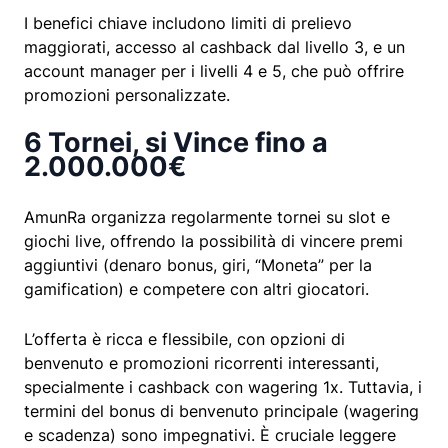
I benefici chiave includono limiti di prelievo
maggiorati, accesso al cashback dal livello 3, e un
account manager per i livelli 4 e 5, che può offrire
promozioni personalizzate.
6 Tornei, si Vince fino a
2.000.000€
AmunRa organizza regolarmente tornei su slot e
giochi live, offrendo la possibilità di vincere premi
aggiuntivi (denaro bonus, giri, “Moneta” per la
gamification) e competere con altri giocatori.
L’offerta è ricca e flessibile, con opzioni di
benvenuto e promozioni ricorrenti interessanti,
specialmente i cashback con wagering 1x. Tuttavia, i
termini del bonus di benvenuto principale (wagering
e scadenza) sono impegnativi. È cruciale leggere