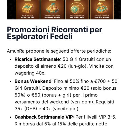
Promozioni Ricorrenti per
Esploratori Fedeli
AmunRa propone le seguenti offerte periodiche:
Ricarica Settimanale
: 50 Giri Gratuiti con un
deposito di almeno €20 (lun-gio). Vincite con
wagering 40x.
Bonus Weekend
: Fino al 50% fino a €700 + 50
Giri Gratuiti. Deposito minimo €20 (solo bonus
50%) o €50 (bonus + giri) per il primo
versamento del weekend (ven-dom). Requisiti
35x (D+B) e 40x (vincite giri).
Cashback Settimanale VIP
: Per i livelli VIP 3-5.
Rimborsa dal 5% al 15% delle perdite nette