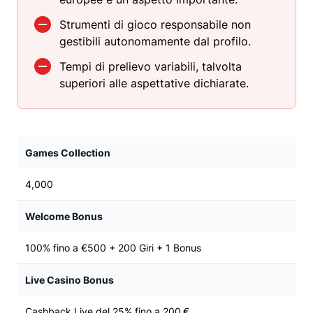
Strumenti di gioco responsabile non
gestibili autonomamente dal profilo.
Tempi di prelievo variabili, talvolta
superiori alle aspettative dichiarate.
Games Collection
4,000
Welcome Bonus
100% fino a €500 + 200 Giri + 1 Bonus
Live Casino Bonus
Cashback Live del 25% fino a 200 €.