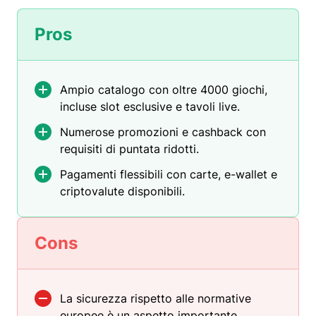
Pros
Ampio catalogo con oltre 4000 giochi,
incluse slot esclusive e tavoli live.
Numerose promozioni e cashback con
requisiti di puntata ridotti.
Pagamenti flessibili con carte, e-wallet e
criptovalute disponibili.
Cons
La sicurezza rispetto alle normative
europee è un aspetto importante.