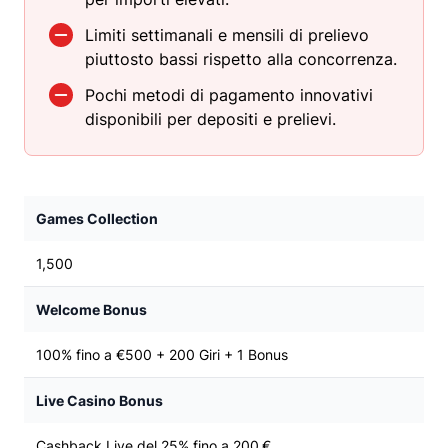
Limiti settimanali e mensili di prelievo
piuttosto bassi rispetto alla concorrenza.
Pochi metodi di pagamento innovativi
disponibili per depositi e prelievi.
Games Collection
1,500
Welcome Bonus
100% fino a €500 + 200 Giri + 1 Bonus
Live Casino Bonus
Cashback Live del 25% fino a 200 €.