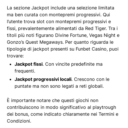
La sezione Jackpot include una selezione limitata
ma ben curata con montepremi progressivi. Qui
l’utente trova slot con montepremi progressivi e
fissi, prevalentemente alimentati da Red Tiger. Tra i
titoli più noti figurano Divine Fortune, Vegas Night e
Gonzo’s Quest Megaways. Per quanto riguarda le
tipologie di jackpot presenti su Funbet Casino, puoi
trovare:
Jackpot fissi
. Con vincite predefinite ma
frequenti.
Jackpot progressivi
locali
. Crescono con le
puntate ma non sono legati a reti globali.
È importante notare che questi giochi non
contribuiscono in modo significativo al playtrough
dei bonus, come indicato chiaramente nei Termini e
Condizioni.