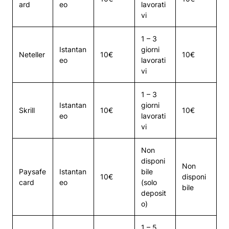
ard
eo
lavorati
vi
1 – 3
Istantan
giorni
Neteller
10€
10€
eo
lavorati
vi
1 – 3
Istantan
giorni
Skrill
10€
10€
eo
lavorati
vi
Non
disponi
Non
Paysafe
Istantan
bile
10€
disponi
card
eo
(solo
bile
deposit
o)
1 – 5