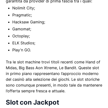
garantita da provider di prima fascia tra i quali:
Nolimit City;
Pragmatic;
Hacksaw Gaming;
Gamomat;
Octoplay;
ELK Studios;
Play’n GO.
Tra le slot machine trovi titoli recenti come Hand of
Midas, Big Bass Aon Xtreme, Le Bandit. Queste slot
in primo piano rappresentano l’approccio moderno
del casinò alla selezione dei giochi. Le slot storiche
sono comunque presenti, in modo tale da mantenere
l’offerta sempre fresca e attuale.
Slot con Jackpot