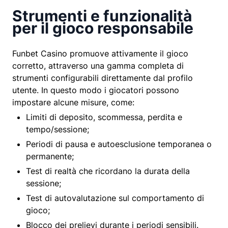
Strumenti e funzionalità
per il gioco responsabile
Funbet Casino promuove attivamente il gioco
corretto, attraverso una gamma completa di
strumenti configurabili direttamente dal profilo
utente. In questo modo i giocatori possono
impostare alcune misure, come:
Limiti di deposito, scommessa, perdita e
tempo/sessione;
Periodi di pausa e autoesclusione temporanea o
permanente;
Test di realtà che ricordano la durata della
sessione;
Test di autovalutazione sul comportamento di
gioco;
Blocco dei prelievi durante i periodi sensibili.