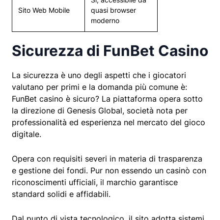
Sito Web Mobile
quasi browser
moderno
Sicurezza di FunBet Casino
La sicurezza è uno degli aspetti che i giocatori
valutano per primi e la domanda più comune è:
FunBet casino è sicuro? La piattaforma opera sotto
la direzione di Genesis Global, società nota per
professionalità ed esperienza nel mercato del gioco
digitale.
Opera con requisiti severi in materia di trasparenza
e gestione dei fondi. Pur non essendo un casinò con
riconoscimenti ufficiali, il marchio garantisce
standard solidi e affidabili.
Dal punto di vista tecnologico, il sito adotta sistemi