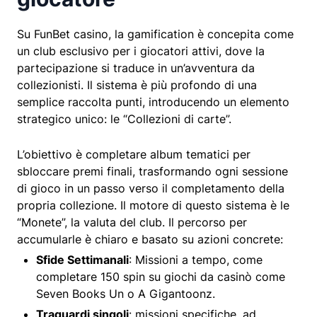
Su FunBet casino, la gamification è concepita come
un club esclusivo per i giocatori attivi, dove la
partecipazione si traduce in un’avventura da
collezionisti. Il sistema è più profondo di una
semplice raccolta punti, introducendo un elemento
strategico unico: le “Collezioni di carte”.
L’obiettivo è completare album tematici per
sbloccare premi finali, trasformando ogni sessione
di gioco in un passo verso il completamento della
propria collezione. Il motore di questo sistema è le
“Monete”, la valuta del club. Il percorso per
accumularle è chiaro e basato su azioni concrete:
Sfide Settimanali
: Missioni a tempo, come
completare 150 spin su giochi da casinò come
Seven Books Un o A Gigantoonz.
Traguardi singoli
: missioni specifiche, ad