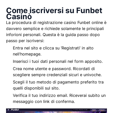
Come iscriversi su Funbet
Casinò
La procedura di registrazione casino Funbet online è
davvero semplice e richiede solamente le principali
inforioni personali. Questa è la guida passo dopo
passo per iscriversi:
Entra nel sito e clicca su ‘Registrati’ in alto
nell’homepage.
Inserisci i tuoi dati personali nel form apposito.
Crea nome utente e password. Ricordati di
scegliere sempre credenziali sicuri e univoche.
Scegli il tuo metodo di pagamento preferito tra
quelli disponibili sul sito.
Verifica il tuo indirizzo email. Riceverai subito un
messaggio con link di conferma.