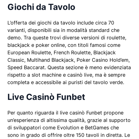
Giochi da Tavolo
L’offerta dei giochi da tavolo include circa 70
varianti, disponibili sia in modalità standard che
demo. Tra queste trovi diverse versioni di roulette,
blackjack e poker online, con titoli famosi come
European Roulette, French Roulette, Blackjack
Classic, Multihand Blackjack, Poker Casino Hold’em,
Speed Baccarat. Questa sezione è meno evidenziata
rispetto a slot machine e casinò live, ma è sempre
completa e accessibile ai puristi del tavolo verde.
Live Casinò Funbet
Per quanto riguarda il live casinò Funbet propone
un’esperienza di altissima qualità, grazie al supporto
di sviluppatori come Evolution e BetGames che
sono in grado di offrire oltre 150 tavoli in diretta. Le