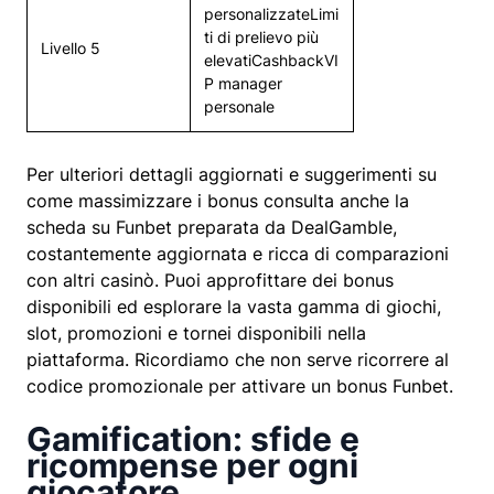
personalizzateLimi
ti di prelievo più
Livello 5
elevatiCashbackVI
P manager
personale
Per ulteriori dettagli aggiornati e suggerimenti su
come massimizzare i bonus consulta anche la
scheda su Funbet preparata da DealGamble,
costantemente aggiornata e ricca di comparazioni
con altri casinò. Puoi approfittare dei bonus
disponibili ed esplorare la vasta gamma di giochi,
slot, promozioni e tornei disponibili nella
piattaforma. Ricordiamo che non serve ricorrere al
codice promozionale per attivare un bonus Funbet.
Gamification: sfide e
ricompense per ogni
giocatore