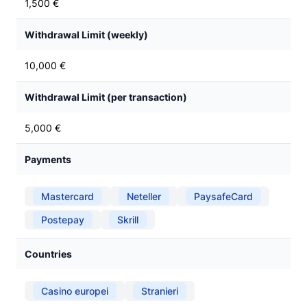
1,500 €
Withdrawal Limit (weekly)
10,000 €
Withdrawal Limit (per transaction)
5,000 €
Payments
Mastercard
Neteller
PaysafeCard
Postepay
Skrill
Countries
Casino europei
Stranieri