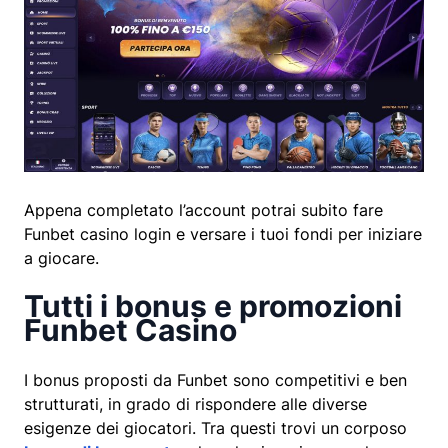
Appena completato l’account potrai subito fare
Funbet casino login e versare i tuoi fondi per iniziare
a giocare.
Tutti i bonus e promozioni
Funbet Casino
I bonus proposti da Funbet sono competitivi e ben
strutturati, in grado di rispondere alle diverse
esigenze dei giocatori. Tra questi trovi un corposo