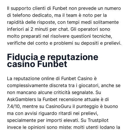
Il supporto clienti di Funbet non prevede un numero
di telefono dedicato, ma il team è noto per la
rapidità delle risposte, con tempi medi solitamente
inferiori ai 2 minuti per chat. Gli operatori sono
molto preparati nel risolvere questioni tecniche,
verifiche del conto e problemi su depositi e prelievi.
Fiducia e reputazione
casino Funbet
La reputazione online di Funbet Casino è
complessivamente discreta tra i giocatori, anche se
non mancano alcune criticità segnalate. Su
AskGamblers la Funbet recensione attuale è di
7.4/10, mentre su CasinoGuru il punteggio è buono
ma con avvisi riguardo ritardi nei prelievi,
specialmente per importi elevati. Su Trustpilot
invece le opinioni sono miste: molti utenti lodano la