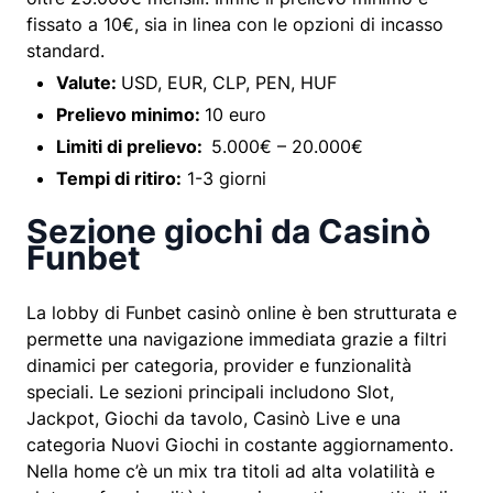
fissato a 10€, sia in linea con le opzioni di incasso
standard.
Valute:
USD, EUR, CLP, PEN, HUF
Prelievo minimo:
10 euro
Limiti di prelievo:
5.000€ – 20.000€
Tempi di ritiro:
1-3 giorni
Sezione giochi da Casinò
Funbet
La lobby di Funbet casinò online è ben strutturata e
permette una navigazione immediata grazie a filtri
dinamici per categoria, provider e funzionalità
speciali. Le sezioni principali includono Slot,
Jackpot, Giochi da tavolo, Casinò Live e una
categoria Nuovi Giochi in costante aggiornamento.
Nella home c’è un mix tra titoli ad alta volatilità e