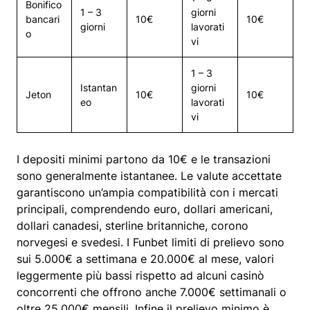
Bonifico
1 – 3
giorni
bancari
10€
10€
giorni
lavorati
o
vi
1 – 3
Istantan
giorni
Jeton
10€
10€
eo
lavorati
vi
I depositi minimi partono da 10€ e le transazioni
sono generalmente istantanee. Le valute accettate
garantiscono un’ampia compatibilità con i mercati
principali, comprendendo euro, dollari americani,
dollari canadesi, sterline britanniche, corono
norvegesi e svedesi. I Funbet limiti di prelievo sono
sui 5.000€ a settimana e 20.000€ al mese, valori
leggermente più bassi rispetto ad alcuni casinò
concorrenti che offrono anche 7.000€ settimanali o
oltre 25.000€ mensili. Infine il prelievo minimo è