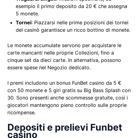
esempio il primo deposito da 20 € che assegna
5 monete.
Tornei
: Piazzarsi nelle prime posizioni dei tornei
del casinò garantisce un ricco bottino di monete.
Le monete accumulate servono per acquistare le
carte mancanti nelle proprie Collezioni, fino a
cinque set da dieci carte. In alternativa, possono
essere spese nel Negozio dedicato.
I premi includono un bonus FunBet casino da 5 €
con 50 monete e 5 giri gratis su Big Bass Splash con
30. Sono presenti anche scommesse gratuite, così i
giocatori mantengono pieno controllo sulle proprie
ricompense.
Depositi e prelievi Funbet
casino