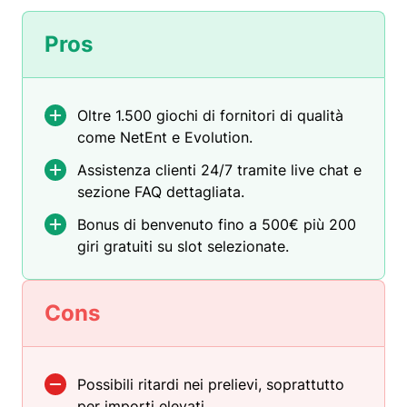
Pros
Oltre 1.500 giochi di fornitori di qualità
come NetEnt e Evolution.
Assistenza clienti 24/7 tramite live chat e
sezione FAQ dettagliata.
Bonus di benvenuto fino a 500€ più 200
giri gratuiti su slot selezionate.
Cons
Possibili ritardi nei prelievi, soprattutto
per importi elevati.