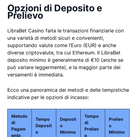
Opzioni di Deposito e
Prelievo
LibraBet Casino faita le transazioni finanziarie con
una varietà di metodi sicuri e convenienti,
supportando valute come l’Euro (EUR) e anche
diverse criptovalute, tra cui Ethereum. Il LibraBet
deposito minimo è generalmente di €10 (anche se
può variare leggermente), e la maggior parte dei
versamenti è immediata.
Ecco una panoramica dei metodi e delle tempistiche
indicative per le opzioni di incasso:
Metodo
Tempo
Tempo
Deposit
Preliev
di
di
Deposit
o
o
Pagam
Preliev
o
Minimo
Minimo
ento
o