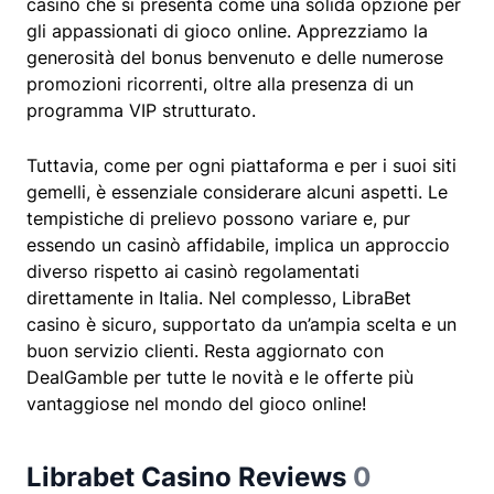
casinò che si presenta come una solida opzione per
gli appassionati di gioco online. Apprezziamo la
generosità del bonus benvenuto e delle numerose
promozioni ricorrenti, oltre alla presenza di un
programma VIP strutturato.
Tuttavia, come per ogni piattaforma e per i suoi siti
gemelli, è essenziale considerare alcuni aspetti. Le
tempistiche di prelievo possono variare e, pur
essendo un casinò affidabile, implica un approccio
diverso rispetto ai casinò regolamentati
direttamente in Italia. Nel complesso, LibraBet
casino è sicuro, supportato da un’ampia scelta e un
buon servizio clienti. Resta aggiornato con
DealGamble per tutte le novità e le offerte più
vantaggiose nel mondo del gioco online!
Librabet Casino Reviews
0