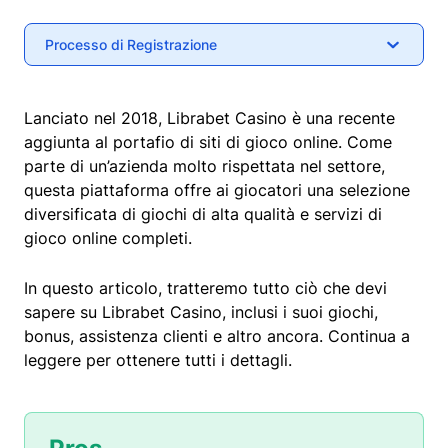
Processo di Registrazione
Lanciato nel 2018, Librabet Casino è una recente
aggiunta al portafio di siti di gioco online. Come
parte di un’azienda molto rispettata nel settore,
questa piattaforma offre ai giocatori una selezione
diversificata di giochi di alta qualità e servizi di
gioco online completi.
In questo articolo, tratteremo tutto ciò che devi
sapere su Librabet Casino, inclusi i suoi giochi,
bonus, assistenza clienti e altro ancora. Continua a
leggere per ottenere tutti i dettagli.