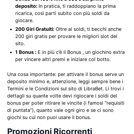
deposito:
In pratica, ti raddoppiano la prima
ricarica, così parti subito con più soldi da
giocare.
200 Giri Gratuiti:
Oltre ai soldi, ti becchi anche
200 giri gratis per provare le migliori slot del
sito.
1 Bonus :
E in più c’è il Bonus , un giochino extra
per vincere altri premi e iniziare col botto.
Una cosa importante: per attivare il bonus serve un
deposito minimo e, attenzione, leggi sempre bene i
Termini e le Condizioni sul sito di LibraBet. Lì trovi i
dettagli su quante volte devi rigiocare i soldi del
bonus per poter ritirare le vincite (i famosi “requisiti
di puntata”), quanto vale ogni giro e se ci sono
giochi su cui non puoi usare il bonus.
Promozioni Ricorrenti