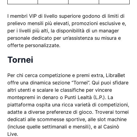
Italy
France
I membri VIP di livello superiore godono di limiti di
Italiano
Français
prelievo mensili più elevati, promozioni esclusive e,
per i livelli più alti, la disponibilità di un manager
personale dedicato per un’assistenza su misura e
offerte personalizzate.
Tornei
Per chi cerca competizione e premi extra, LibraBet
offre una dinamica sezione “Tornei”. Qui puoi sfidare
altri utenti e scalare le classifiche per vincere
montepremi in denaro o Punti Lealtà (L.P.). La
piattaforma ospita una ricca varietà di competizioni,
adatte a diverse preferenze di gioco. Troverai tornei
dedicati alle scommesse sportive, alle slot machine
(incluse quelle settimanali e mensili), e al Casinò
Live.