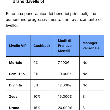
Urano (Livello 5)
Ecco una panoramica dei benefici principali, che
aumentano progressivamente con l’avanzamento di
livello:
Limiti di
Manager
Livello VIP
Cashback
Prelievo
Personale
Mensili
Mortale
0%
7.000€
No
Semi-Dio
0%
10.000€
No
Divinità
5%
12.000€
No
Zeus
10%
15.000€
Sì
Urano
15%
20.000€
Sì