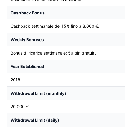
Cashback Bonus
Cashback settimanale del 15% fino a 3.000 €.
Weekly Bonuses
Bonus di ricarica settimanale: 50 giri gratuiti.
Year Established
2018
Withdrawal Limit (monthly)
20,000 €
Withdrawal Limit (daily)