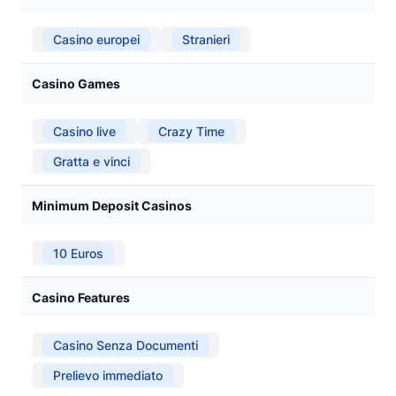
Casino europei
Stranieri
Casino Games
Casino live
Crazy Time
Gratta e vinci
Minimum Deposit Casinos
10 Euros
Casino Features
Casino Senza Documenti
Prelievo immediato