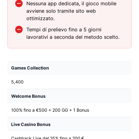
Nessuna app dedicata, il gioco mobile
avviene solo tramite sito web
ottimizzato.
Tempi di prelievo fino a 5 giorni
lavorativi a seconda del metodo scelto.
Games Collection
5,400
Welcome Bonus
100% fino a €500 + 200 GG + 1 Bonus
Live Casino Bonus
Cashback Live del 25% fino a 200 €.