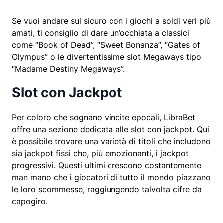
Se vuoi andare sul sicuro con i giochi a soldi veri più
amati, ti consiglio di dare un’occhiata a classici
come “Book of Dead”, “Sweet Bonanza”, “Gates of
Olympus” o le divertentissime slot Megaways tipo
“Madame Destiny Megaways”.
Slot con Jackpot
Per coloro che sognano vincite epocali, LibraBet
offre una sezione dedicata alle slot con jackpot. Qui
è possibile trovare una varietà di titoli che includono
sia jackpot fissi che, più emozionanti, i jackpot
progressivi. Questi ultimi crescono costantemente
man mano che i giocatori di tutto il mondo piazzano
le loro scommesse, raggiungendo talvolta cifre da
capogiro.