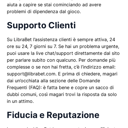
aiuta a capire se stai cominciando ad avere
problemi di dipendenza dal gioco.
Supporto Clienti
Su LibraBet l’assistenza clienti è sempre attiva, 24
ore su 24, 7 giorni su 7. Se hai un problema urgente,
puoi usare la live chat/support direttamente dal sito
per parlare subito con qualcuno. Per domande più
complesse o se non hai fretta, c’è l’indirizzo email:
support@librabet.com
. E prima di chiedere, magari
dai un’occhiata alla sezione delle Domande
Frequenti (FAQ): è fatta bene e copre un sacco di
dubbi comuni, così magari trovi la risposta da solo
in un attimo.
Fiducia e Reputazione