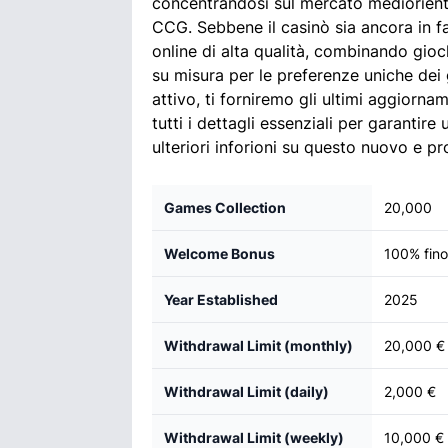
concentrandosi sul mercato medioriental
CCG. Sebbene il casinò sia ancora in fa
online di alta qualità, combinando gio
su misura per le preferenze uniche dei 
attivo, ti forniremo gli ultimi aggiorna
tutti i dettagli essenziali per garantir
ulteriori inforioni su questo nuovo e p
Games Collection
20,000
Welcome Bonus
100% fino
Year Established
2025
Withdrawal Limit (monthly)
20,000 €
Withdrawal Limit (daily)
2,000 €
Withdrawal Limit (weekly)
10,000 €