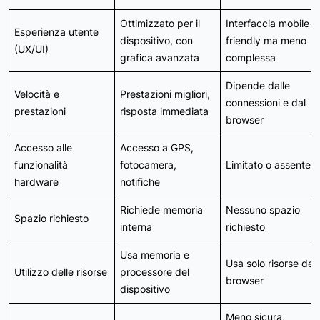
Ottimizzato per il
Interfaccia mobile-
Esperienza utente
dispositivo, con
friendly ma meno
(UX/UI)
grafica avanzata
complessa
Dipende dalle
Velocità e
Prestazioni migliori,
connessioni e dal
prestazioni
risposta immediata
browser
Accesso alle
Accesso a GPS,
funzionalità
fotocamera,
Limitato o assente
hardware
notifiche
Richiede memoria
Nessuno spazio
Spazio richiesto
interna
richiesto
Usa memoria e
Usa solo risorse del
Utilizzo delle risorse
processore del
browser
dispositivo
Meno sicura,