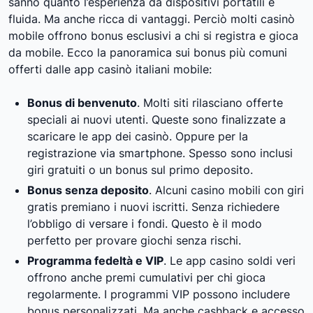
sanno quanto l’esperienza da dispositivi portatili è
fluida. Ma anche ricca di vantaggi. Perciò molti casinò
mobile offrono bonus esclusivi a chi si registra e gioca
da mobile. Ecco la panoramica sui bonus più comuni
offerti dalle app casinò italiani mobile:
Bonus di benvenuto
. Molti siti rilasciano offerte
speciali ai nuovi utenti. Queste sono finalizzate a
scaricare le app dei casinò. Oppure per la
registrazione via smartphone. Spesso sono inclusi
giri gratuiti o un bonus sul primo deposito.
Bonus senza deposito
. Alcuni casino mobili con giri
gratis premiano i nuovi iscritti. Senza richiedere
l’obbligo di versare i fondi. Questo è il modo
perfetto per provare giochi senza rischi.
Programma fedeltà e VIP
. Le app casino soldi veri
offrono anche premi cumulativi per chi gioca
regolarmente. I programmi VIP possono includere
bonus personalizzati. Ma anche cashback e accesso