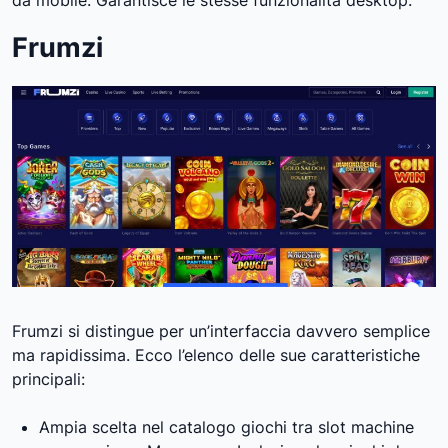
Frumzi
Frumzi si distingue per un’interfaccia davvero semplice
ma rapidissima. Ecco l’elenco delle sue caratteristiche
principali:
Ampia scelta nel catalogo giochi tra slot machine