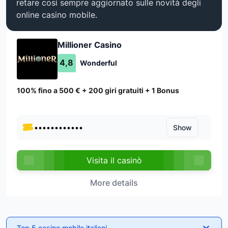
retare così sempre aggiornato sulle novità degli
online casino mobile.
Millioner Casino
4,8
Wonderful
100% fino a 500 € + 200 giri gratuiti + 1 Bonus
Show
Visita il casinò
More details
Top 5 casino mobile italiani