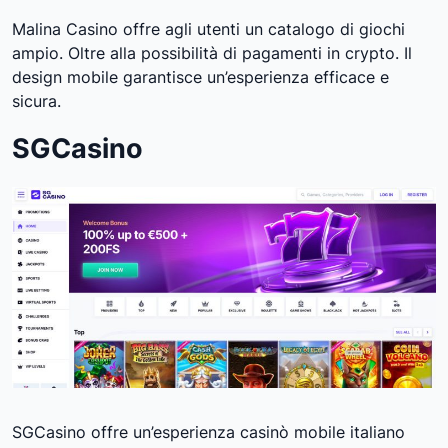
Malina Casino offre agli utenti un catalogo di giochi
ampio. Oltre alla possibilità di pagamenti in crypto. Il
design mobile garantisce un’esperienza efficace e
sicura.
SGCasino
SGCasino offre un’esperienza casinò mobile italiano