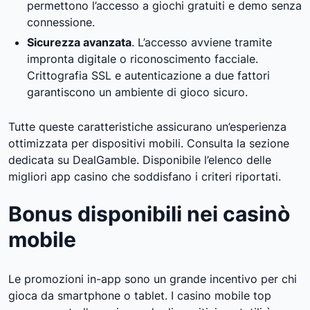
permettono l’accesso a giochi gratuiti e demo senza
connessione.
Sicurezza avanzata
. L’accesso avviene tramite
impronta digitale o riconoscimento facciale.
Crittografia SSL e autenticazione a due fattori
garantiscono un ambiente di gioco sicuro.
Tutte queste caratteristiche assicurano un’esperienza
ottimizzata per dispositivi mobili. Consulta la sezione
dedicata su DealGamble. Disponibile l’elenco delle
migliori app casino che soddisfano i criteri riportati.
Bonus disponibili nei casinò
mobile
Le promozioni in-app sono un grande incentivo per chi
gioca da smartphone o tablet. I casino mobile top