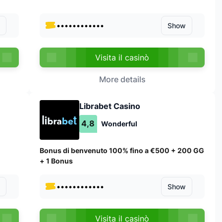
Show
Visita il casinò
More details
Librabet Casino
4,8
Wonderful
Bonus di benvenuto 100% fino a €500 + 200 GG
+ 1 Bonus
Show
Visita il casinò