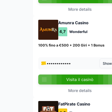
More details
Amunra Casino
4,7
Wonderful
100% fino a €500 + 200 Giri + 1 Bonus
Show
Visita il casinò
More details
FatPirate Casino