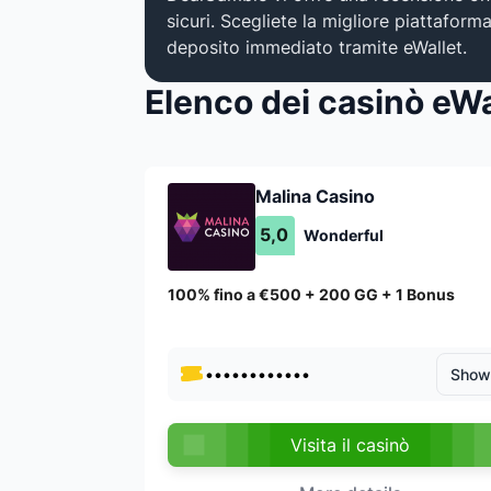
sicuri. Scegliete la migliore piattaform
deposito immediato tramite eWallet.
Elenco dei casinò eWal
Malina Casino
5,0
Wonderful
100% fino a €500 + 200 GG + 1 Bonus
Show
Visita il casinò